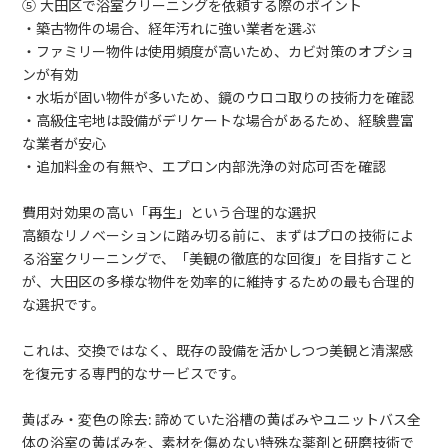
⑤ 大田区で浴室クリーニングを依頼する際のポイント
・築古物件の場合、経年汚れに強い業者を選ぶ
・ファミリー物件は使用頻度が高いため、カビ対策のオプショ
ンが有効
・水垢が固い物件が多いため、鏡のウロコ取りの技術力を確認
・高級住宅地は設備がデリケートな場合があるため、経験豊富
な業者が安心
・追加料金の有無や、エプロン内部洗浄の対応可否を確認
費用対効果の高い「再生」という合理的な選択
高額なリノベーションに踏み切る前に、まずはプロの技術によ
る浴室クリーニングで、「美観の徹底的な回復」を目指すこと
が、大田区の多様な物件を効率的に維持するための最も合理的
な選択です。
これは、交換ではなく、既存の設備を活かしつつ美観と清潔感
を復元する専門的なサービスです。
黄ばみ・変色の除去: 諦めていた浴槽の黄ばみやユニットバス全
体の浴室の黄ばみを、素材を傷めない特殊な薬剤と研磨技術で