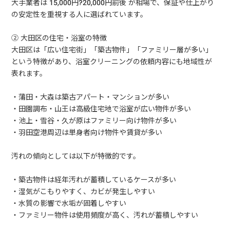
大手業者は 15,000円?20,000円前後 が相場で、保証や仕上がり
の安定性を重視する人に選ばれています。
② 大田区の住宅・浴室の特徴
大田区は「広い住宅街」「築古物件」「ファミリー層が多い」
という特徴があり、浴室クリーニングの依頼内容にも地域性が
表れます。
・蒲田・大森は築古アパート・マンションが多い
・田園調布・山王は高級住宅地で浴室が広い物件が多い
・池上・雪谷・久が原はファミリー向け物件が多い
・羽田空港周辺は単身者向け物件や賃貸が多い
汚れの傾向としては以下が特徴的です。
・築古物件は経年汚れが蓄積しているケースが多い
・湿気がこもりやすく、カビが発生しやすい
・水質の影響で水垢が固着しやすい
・ファミリー物件は使用頻度が高く、汚れが蓄積しやすい