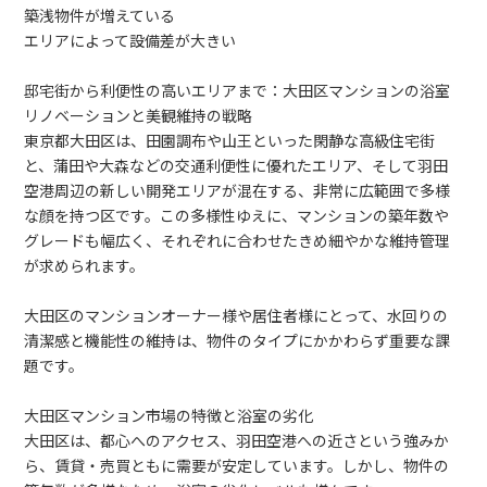
築浅物件が増えている
エリアによって設備差が大きい
邸宅街から利便性の高いエリアまで：大田区マンションの浴室
リノベーションと美観維持の戦略
東京都大田区は、田園調布や山王といった閑静な高級住宅街
と、蒲田や大森などの交通利便性に優れたエリア、そして羽田
空港周辺の新しい開発エリアが混在する、非常に広範囲で多様
な顔を持つ区です。この多様性ゆえに、マンションの築年数や
グレードも幅広く、それぞれに合わせたきめ細やかな維持管理
が求められます。
大田区のマンションオーナー様や居住者様にとって、水回りの
清潔感と機能性の維持は、物件のタイプにかかわらず重要な課
題です。
大田区マンション市場の特徴と浴室の劣化
大田区は、都心へのアクセス、羽田空港への近さという強みか
ら、賃貸・売買ともに需要が安定しています。しかし、物件の