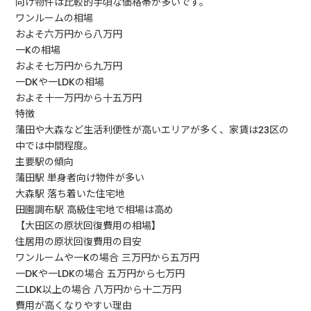
向け物件は比較的手頃な価格帯が多いです。
ワンルームの相場
およそ六万円から八万円
一Kの相場
およそ七万円から九万円
一DKや一LDKの相場
およそ十一万円から十五万円
特徴
蒲田や大森など生活利便性が高いエリアが多く、家賃は23区の
中では中間程度。
主要駅の傾向
蒲田駅 単身者向け物件が多い
大森駅 落ち着いた住宅地
田園調布駅 高級住宅地で相場は高め
【大田区の原状回復費用の相場】
住居用の原状回復費用の目安
ワンルームや一Kの場合 三万円から五万円
一DKや一LDKの場合 五万円から七万円
二LDK以上の場合 八万円から十二万円
費用が高くなりやすい理由