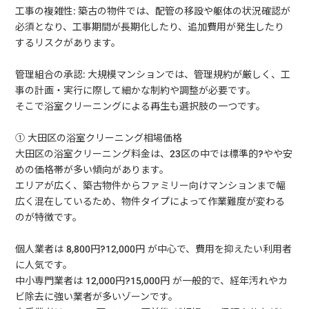
工事の複雑性: 築古の物件では、配管の移設や躯体の状況確認が
必須となり、工事期間が長期化したり、追加費用が発生したり
するリスクがあります。
管理組合の承認: 大規模マンションでは、管理規約が厳しく、工
事の計画・実行に際して細かな制約や調整が必要です。
そこで浴室クリーニングによる再生も選択肢の一つです。
① 大田区の浴室クリーニング相場価格
大田区の浴室クリーニング料金は、23区の中では標準的?やや安
めの価格帯が多い傾向があります。
エリアが広く、築古物件からファミリー向けマンションまで幅
広く混在しているため、物件タイプによって作業難度が変わる
のが特徴です。
個人業者は 8,800円?12,000円 が中心で、費用を抑えたい利用者
に人気です。
中小専門業者は 12,000円?15,000円 が一般的で、経年汚れやカ
ビ除去に強い業者が多いゾーンです。