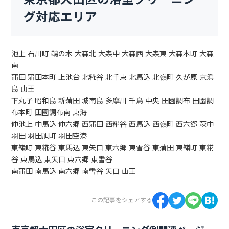
グ対応エリア
池上 石川町 鵜の木 大森北 大森中 大森西 大森東 大森本町 大森
南
蒲田 蒲田本町 上池台 北糀谷 北千束 北馬込 北嶺町 久が原 京浜
島 山王
下丸子 昭和島 新蒲田 城南島 多摩川 千鳥 中央 田園調布 田園調
布本町 田園調布南 東海
仲池上 中馬込 仲六郷 西蒲田 西糀谷 西馬込 西嶺町 西六郷 萩中
羽田 羽田旭町 羽田空港
東嶺町 東糀谷 東馬込 東矢口 東六郷 東雪谷 東蒲田 東嶺町 東糀
谷 東馬込 東矢口 東六郷 東雪谷
南蒲田 南馬込 南六郷 南雪谷 矢口 山王
この記事をシェアする