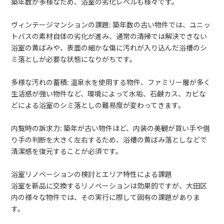
築年数が多様なため、浴室の劣化レベルも様々です。
ヴィンテージマンションの課題: 築年数の古い物件では、ユニッ
トバスの素材自体の劣化が進み、通常の清掃では解決できない
浴室の黄ばみや、表面の細かな傷に汚れが入り込んだ浴槽のシ
ミ落としが必要な状態になりがちです。
多様な汚れの蓄積: 温泉水を使用する物件、ファミリー層が多く
生活感が強い物件など、環境によって水垢、石鹸カス、カビな
どによる浴室のシミ落としの難易度が変わってきます。
内覧時の訴求力: 築年が古い物件ほど、内装の美観が買い手や借
り手の判断を大きく左右するため、浴槽の黄ばみ落としなどで
清潔感を復元することが必須です。
浴室リノベーションの検討とエリア特性による課題
浴室を新品に交換するリノベーションは効果的ですが、大田区
内の様々な物件では、その実行に際して固有の課題がありま
す。