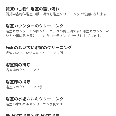
大がかりな工事を必要としないため格安でスピーディーな一日施工の
浴室リフォームを実現しました。まるで本格的にリフォームしたよう
賃貸中古物件浴室の酷い汚れ
にきれいに仕上がります。またトイレ・便器も掃除＋コーティング可
賃貸中古物件浴室の酷い汚れも浴室クリーニングで綺麗になります。
能です。東京都、千葉県、茨城県、神奈川県・埼玉県を中心に出張も
いたします。
浴室カウンターのクリーニング
浴室カウンターの掃除クリーニングの施工例です> 浴室カウンターの
シミや黄ばみを落としてからコーティングで光沢仕上げします。
光沢のない古い浴室のクリーニング
光沢のない古い浴室のクリーニング例
浴室鏡の掃除
浴室鏡のクリーニング
浴室床の掃除
浴室床のクリーニング例
浴室の水垢カルキクリーニング
浴室の水垢カルキクリーニング例です