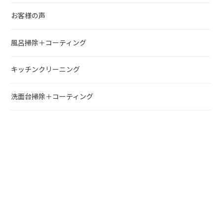
お客様の声
風呂掃除＋コーティング
キッチンクリーニング
洗面台掃除＋コーティング
トイレ掃除＋コーティング
ホーム
メニュー
電話
問い合わせ
トップへ戻る
浴室掃除＋コーティング4点セット
浴室掃除＋防カビ抗菌コーティング
防カビ抗菌抗コーティングとは