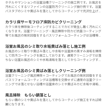
ホテルやマンションの浴室浴槽クリーニングの施工例です。お風呂を
汚れにくくするリファインの浴室防汚クリーニング施行例です。浴室
バスタブのシミや黄ばみを落としてからコーティングで光沢仕上げし
ます。
カラリ床サーモフロア床防カビクリーニング
カラリ床を掃除後コーティングすることでカビが発生し難く汚れにく
くなります。浴室クリーニング・風呂掃除や防カビ抗菌コーティング
等でお風呂の現状回復をするバスリフォームコーティングは浴槽等を
交換せずに通常の浴室クリーニングでは落とせない浴槽や浴室床の黒
ずみやシミや黄ばみ水垢や湯垢カビを徹底的に浴室クリーニングと下
浴室お風呂のシミ取り水垢黄ばみ落とし施工例
地処理をして風呂コーティングを施工し古くなった浴室、浴槽、ユニ
お風呂のシミ取りや黄ばみ落としや水垢や浴室床の黒ずみ湯垢を掃除
ットバスをクリーニングとコーティングでリフォームします。浴室コ
して防汚コーティングを施工しております。通常クリーニングでは落
ーティング・浴槽コーティング等風呂コーティングを激安価格で新品
ちない浴室お風呂のシミや水垢湯垢を落としてからコーティングすれ
同様の艶と輝きにお掃除&リフォームする浴室ユニットバス原状回復
ば交換したり塗装しなくても低価格で浴室の現状回復が可能です。普
専門業者です。防カビ抗菌加工も可能です。一般的なな浴室リフォー
通はなかなか落ちない浴槽のシミ落としをしてクリーニングしてから
ムと違って大がかりな工事を必要としないため格安でスピーディーな
浴室お風呂のシミ黄ばみ落としクリーニング例
浴槽コーティングをすれば低カストで浴室リフレッシュが可能です。
一日施工の浴室リフォームを実現しました。まるで本格的にリフォー
浴室クリーニング風呂掃除＋コーティングでお風呂の現状回復をする
東京、千葉、茨城、神奈川を中心に出張もいたします。
ムしたようにきれいに仕上がります。またトイレ・便器もコーティン
バスリフォームコーティングは浴槽等を交換せずに通常の浴室クリー
グ可能です。東京都、千葉県、茨城県、神奈川県・埼玉県を中心に出
ニングでは落とせない浴槽や浴室床のシミや黄ばみカビ水垢や湯垢を
張もいたします。浴室コーティング・浴槽コーティング・風呂コーテ
徹底的に浴室掃除と下地処理をして風呂コーティングを施工し古くな
ィングは浴室クリーニング東京.com
った浴室お風呂を掃除とコーティングでリフォームします。浴室クリ
風呂掃除 もらい錆落とし
ーニングお風呂掃除＋コーティングを激安価格で新品同様の艶と輝き
もらい錆のシミや黄ばみを落としてからコーティング施工をすれば綺
にお掃除&リフォームする浴室クリーニングお風呂掃除専門企業で
麗になります。
す。防カビ抗菌加工も可能です。一般的なな浴室リフォームと違って