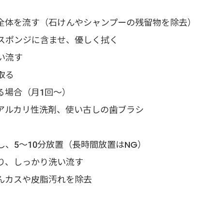
ー全体を流す（石けんやシャンプーの残留物を除去）
やスポンジに含ませ、優しく拭く
い流す
取る
る場合（月1回～）
アルカリ性洗剤、使い古しの歯ブラシ
ーし、5～10分放置（長時間放置はNG）
すり、しっかり洗い流す
けんカスや皮脂汚れを除去