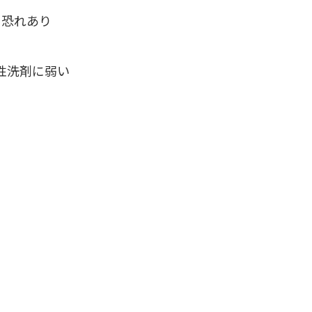
る恐れあり
性洗剤に弱い